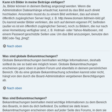
Kann ich Bilder in meine Beiträge einfügen?
Ja, Bilder können in deinem Beitrag angezeigt werden. Wenn die
Administration Dateianhänge erlaubt hat, kannst du das Bild auch direkt
hochladen. Ansonsten musst du zu einem Bild verlinken, das auf einem
öffentlich zugänglichen Server liegt, z. B. http://www.domain.tld/mein-bild.gif.
Du kannst weder Bilder verlinken, die sich auf deinem eigenen PC befinden
(außer es ist ein öffentlich zugänglicher Server), noch zu Bildern, die nur nach
einer Anmeldung verfügbar sind, z. B. Hotmail- oder Yahoo-Mailboxen, mit
einem Passwort geschützte Seiten usw. Um das Bild anzuzeigen, benutze den
BBCode-Tag „[img]“.
Nach oben
Was sind globale Bekanntmachungen?
Globale Bekanntmachungen beinhalten wichtige Informationen, deshalb
solltest du sie so bald wie möglich lesen. Globale Bekanntmachungen
erscheinen ganz oben in jedem Forum und ebenfalls in deinem persönlichen
Bereich. Ob du eine globale Bekanntmachung schreiben kannst oder nicht,
hängt von den durch die Board-Administration vergebenen Berechtigungen
ab.
Nach oben
Was sind Bekanntmachungen?
Bekanntmachungen beinhalten meist wichtige Informationen zu dem Bereich
des Boards, in dem du dich befindest. Du solltest sie stets lesen.
Bekanntmachungen erscheinen oben auf jeder Seite des Forums, in dem sie