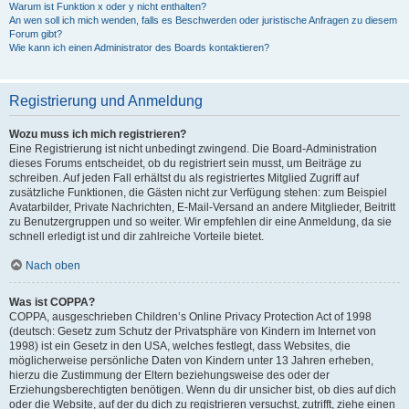
Warum ist Funktion x oder y nicht enthalten?
An wen soll ich mich wenden, falls es Beschwerden oder juristische Anfragen zu diesem
Forum gibt?
Wie kann ich einen Administrator des Boards kontaktieren?
Registrierung und Anmeldung
Wozu muss ich mich registrieren?
Eine Registrierung ist nicht unbedingt zwingend. Die Board-Administration
dieses Forums entscheidet, ob du registriert sein musst, um Beiträge zu
schreiben. Auf jeden Fall erhältst du als registriertes Mitglied Zugriff auf
zusätzliche Funktionen, die Gästen nicht zur Verfügung stehen: zum Beispiel
Avatarbilder, Private Nachrichten, E-Mail-Versand an andere Mitglieder, Beitritt
zu Benutzergruppen und so weiter. Wir empfehlen dir eine Anmeldung, da sie
schnell erledigt ist und dir zahlreiche Vorteile bietet.
Nach oben
Was ist COPPA?
COPPA, ausgeschrieben Children’s Online Privacy Protection Act of 1998
(deutsch: Gesetz zum Schutz der Privatsphäre von Kindern im Internet von
1998) ist ein Gesetz in den USA, welches festlegt, dass Websites, die
möglicherweise persönliche Daten von Kindern unter 13 Jahren erheben,
hierzu die Zustimmung der Eltern beziehungsweise des oder der
Erziehungsberechtigten benötigen. Wenn du dir unsicher bist, ob dies auf dich
oder die Website, auf der du dich zu registrieren versuchst, zutrifft, ziehe einen