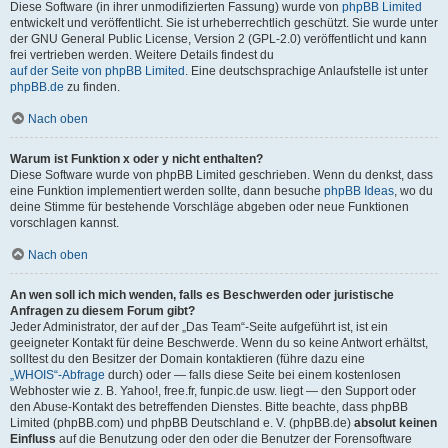
Diese Software (in ihrer unmodifizierten Fassung) wurde von
phpBB Limited
entwickelt und veröffentlicht. Sie ist urheberrechtlich geschützt. Sie wurde unter
der GNU General Public License, Version 2 (GPL-2.0) veröffentlicht und kann
frei vertrieben werden. Weitere Details findest du
auf der Seite von phpBB Limited
. Eine deutschsprachige Anlaufstelle ist unter
phpBB.de
zu finden.
Nach oben
Warum ist Funktion x oder y nicht enthalten?
Diese Software wurde von phpBB Limited geschrieben. Wenn du denkst, dass
eine Funktion implementiert werden sollte, dann besuche
phpBB Ideas
, wo du
deine Stimme für bestehende Vorschläge abgeben oder neue Funktionen
vorschlagen kannst.
Nach oben
An wen soll ich mich wenden, falls es Beschwerden oder juristische
Anfragen zu diesem Forum gibt?
Jeder Administrator, der auf der „Das Team“-Seite aufgeführt ist, ist ein
geeigneter Kontakt für deine Beschwerde. Wenn du so keine Antwort erhältst,
solltest du den Besitzer der Domain kontaktieren (führe dazu eine
„WHOIS“-Abfrage
durch) oder — falls diese Seite bei einem kostenlosen
Webhoster wie z. B. Yahoo!, free.fr, funpic.de usw. liegt — den Support oder
den Abuse-Kontakt des betreffenden Dienstes. Bitte beachte, dass phpBB
Limited (phpBB.com) und phpBB Deutschland e. V. (phpBB.de)
absolut keinen
Einfluss
auf die Benutzung oder den oder die Benutzer der Forensoftware