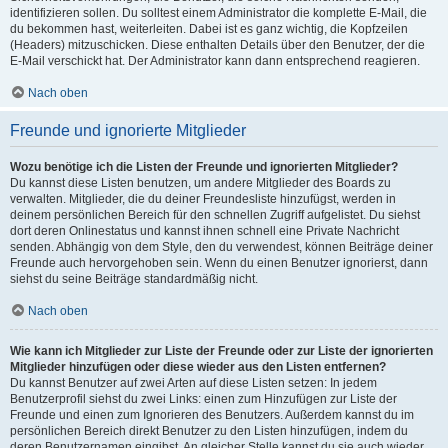
identifizieren sollen. Du solltest einem Administrator die komplette E-Mail, die
du bekommen hast, weiterleiten. Dabei ist es ganz wichtig, die Kopfzeilen
(Headers) mitzuschicken. Diese enthalten Details über den Benutzer, der die
E-Mail verschickt hat. Der Administrator kann dann entsprechend reagieren.
Nach oben
Freunde und ignorierte Mitglieder
Wozu benötige ich die Listen der Freunde und ignorierten Mitglieder?
Du kannst diese Listen benutzen, um andere Mitglieder des Boards zu
verwalten. Mitglieder, die du deiner Freundesliste hinzufügst, werden in
deinem persönlichen Bereich für den schnellen Zugriff aufgelistet. Du siehst
dort deren Onlinestatus und kannst ihnen schnell eine Private Nachricht
senden. Abhängig von dem Style, den du verwendest, können Beiträge deiner
Freunde auch hervorgehoben sein. Wenn du einen Benutzer ignorierst, dann
siehst du seine Beiträge standardmäßig nicht.
Nach oben
Wie kann ich Mitglieder zur Liste der Freunde oder zur Liste der ignorierten
Mitglieder hinzufügen oder diese wieder aus den Listen entfernen?
Du kannst Benutzer auf zwei Arten auf diese Listen setzen: In jedem
Benutzerprofil siehst du zwei Links: einen zum Hinzufügen zur Liste der
Freunde und einen zum Ignorieren des Benutzers. Außerdem kannst du im
persönlichen Bereich direkt Benutzer zu den Listen hinzufügen, indem du
deren Benutzernamen eingibst. An gleicher Stelle kannst du sie auch wieder