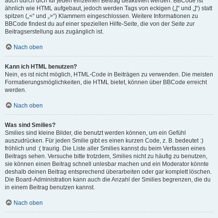
auch durch dich für jeden einzelnen Beitrag deaktiviert werden. BBCode ist
ähnlich wie HTML aufgebaut, jedoch werden Tags von eckigen („[“ und „]“) statt
spitzen („<“ und „>“) Klammern eingeschlossen. Weitere Informationen zu
BBCode findest du auf einer speziellen Hilfe-Seite, die von der Seite zur
Beitragserstellung aus zugänglich ist.
Nach oben
Kann ich HTML benutzen?
Nein, es ist nicht möglich, HTML-Code in Beiträgen zu verwenden. Die meisten
Formatierungsmöglichkeiten, die HTML bietet, können über BBCode erreicht
werden.
Nach oben
Was sind Smilies?
Smilies sind kleine Bilder, die benutzt werden können, um ein Gefühl
auszudrücken. Für jeden Smilie gibt es einen kurzen Code, z. B. bedeutet :)
fröhlich und :( traurig. Die Liste aller Smilies kannst du beim Verfassen eines
Beitrags sehen. Versuche bitte trotzdem, Smilies nicht zu häufig zu benutzen,
sie können einen Beitrag schnell unlesbar machen und ein Moderator könnte
deshalb deinen Beitrag entsprechend überarbeiten oder gar komplett löschen.
Die Board-Administration kann auch die Anzahl der Smilies begrenzen, die du
in einem Beitrag benutzen kannst.
Nach oben