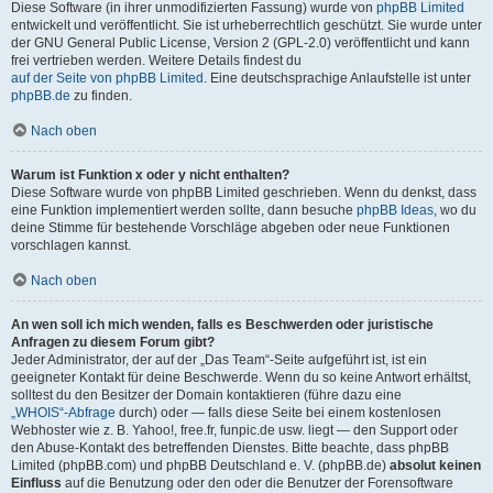
Diese Software (in ihrer unmodifizierten Fassung) wurde von
phpBB Limited
entwickelt und veröffentlicht. Sie ist urheberrechtlich geschützt. Sie wurde unter
der GNU General Public License, Version 2 (GPL-2.0) veröffentlicht und kann
frei vertrieben werden. Weitere Details findest du
auf der Seite von phpBB Limited
. Eine deutschsprachige Anlaufstelle ist unter
phpBB.de
zu finden.
Nach oben
Warum ist Funktion x oder y nicht enthalten?
Diese Software wurde von phpBB Limited geschrieben. Wenn du denkst, dass
eine Funktion implementiert werden sollte, dann besuche
phpBB Ideas
, wo du
deine Stimme für bestehende Vorschläge abgeben oder neue Funktionen
vorschlagen kannst.
Nach oben
An wen soll ich mich wenden, falls es Beschwerden oder juristische
Anfragen zu diesem Forum gibt?
Jeder Administrator, der auf der „Das Team“-Seite aufgeführt ist, ist ein
geeigneter Kontakt für deine Beschwerde. Wenn du so keine Antwort erhältst,
solltest du den Besitzer der Domain kontaktieren (führe dazu eine
„WHOIS“-Abfrage
durch) oder — falls diese Seite bei einem kostenlosen
Webhoster wie z. B. Yahoo!, free.fr, funpic.de usw. liegt — den Support oder
den Abuse-Kontakt des betreffenden Dienstes. Bitte beachte, dass phpBB
Limited (phpBB.com) und phpBB Deutschland e. V. (phpBB.de)
absolut keinen
Einfluss
auf die Benutzung oder den oder die Benutzer der Forensoftware