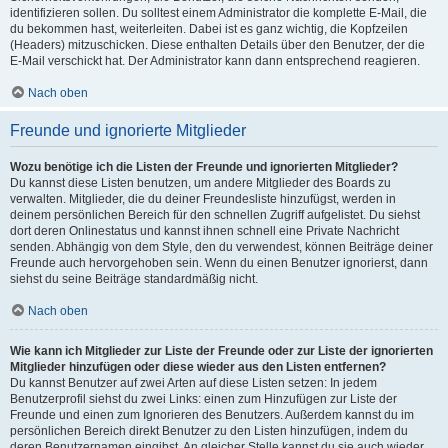
identifizieren sollen. Du solltest einem Administrator die komplette E-Mail, die
du bekommen hast, weiterleiten. Dabei ist es ganz wichtig, die Kopfzeilen
(Headers) mitzuschicken. Diese enthalten Details über den Benutzer, der die
E-Mail verschickt hat. Der Administrator kann dann entsprechend reagieren.
Nach oben
Freunde und ignorierte Mitglieder
Wozu benötige ich die Listen der Freunde und ignorierten Mitglieder?
Du kannst diese Listen benutzen, um andere Mitglieder des Boards zu
verwalten. Mitglieder, die du deiner Freundesliste hinzufügst, werden in
deinem persönlichen Bereich für den schnellen Zugriff aufgelistet. Du siehst
dort deren Onlinestatus und kannst ihnen schnell eine Private Nachricht
senden. Abhängig von dem Style, den du verwendest, können Beiträge deiner
Freunde auch hervorgehoben sein. Wenn du einen Benutzer ignorierst, dann
siehst du seine Beiträge standardmäßig nicht.
Nach oben
Wie kann ich Mitglieder zur Liste der Freunde oder zur Liste der ignorierten
Mitglieder hinzufügen oder diese wieder aus den Listen entfernen?
Du kannst Benutzer auf zwei Arten auf diese Listen setzen: In jedem
Benutzerprofil siehst du zwei Links: einen zum Hinzufügen zur Liste der
Freunde und einen zum Ignorieren des Benutzers. Außerdem kannst du im
persönlichen Bereich direkt Benutzer zu den Listen hinzufügen, indem du
deren Benutzernamen eingibst. An gleicher Stelle kannst du sie auch wieder