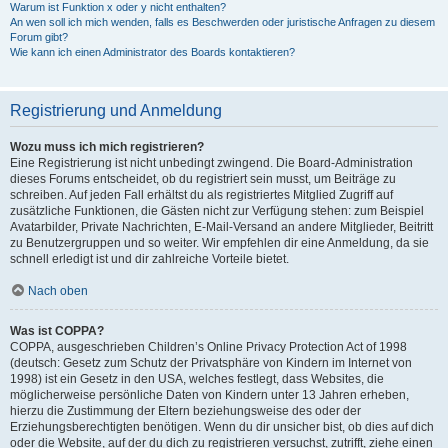
Warum ist Funktion x oder y nicht enthalten?
An wen soll ich mich wenden, falls es Beschwerden oder juristische Anfragen zu diesem
Forum gibt?
Wie kann ich einen Administrator des Boards kontaktieren?
Registrierung und Anmeldung
Wozu muss ich mich registrieren?
Eine Registrierung ist nicht unbedingt zwingend. Die Board-Administration
dieses Forums entscheidet, ob du registriert sein musst, um Beiträge zu
schreiben. Auf jeden Fall erhältst du als registriertes Mitglied Zugriff auf
zusätzliche Funktionen, die Gästen nicht zur Verfügung stehen: zum Beispiel
Avatarbilder, Private Nachrichten, E-Mail-Versand an andere Mitglieder, Beitritt
zu Benutzergruppen und so weiter. Wir empfehlen dir eine Anmeldung, da sie
schnell erledigt ist und dir zahlreiche Vorteile bietet.
Nach oben
Was ist COPPA?
COPPA, ausgeschrieben Children’s Online Privacy Protection Act of 1998
(deutsch: Gesetz zum Schutz der Privatsphäre von Kindern im Internet von
1998) ist ein Gesetz in den USA, welches festlegt, dass Websites, die
möglicherweise persönliche Daten von Kindern unter 13 Jahren erheben,
hierzu die Zustimmung der Eltern beziehungsweise des oder der
Erziehungsberechtigten benötigen. Wenn du dir unsicher bist, ob dies auf dich
oder die Website, auf der du dich zu registrieren versuchst, zutrifft, ziehe einen