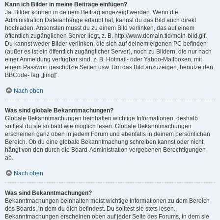
Kann ich Bilder in meine Beiträge einfügen?
Ja, Bilder können in deinem Beitrag angezeigt werden. Wenn die
Administration Dateianhänge erlaubt hat, kannst du das Bild auch direkt
hochladen. Ansonsten musst du zu einem Bild verlinken, das auf einem
öffentlich zugänglichen Server liegt, z. B. http://www.domain.tld/mein-bild.gif.
Du kannst weder Bilder verlinken, die sich auf deinem eigenen PC befinden
(außer es ist ein öffentlich zugänglicher Server), noch zu Bildern, die nur nach
einer Anmeldung verfügbar sind, z. B. Hotmail- oder Yahoo-Mailboxen, mit
einem Passwort geschützte Seiten usw. Um das Bild anzuzeigen, benutze den
BBCode-Tag „[img]“.
Nach oben
Was sind globale Bekanntmachungen?
Globale Bekanntmachungen beinhalten wichtige Informationen, deshalb
solltest du sie so bald wie möglich lesen. Globale Bekanntmachungen
erscheinen ganz oben in jedem Forum und ebenfalls in deinem persönlichen
Bereich. Ob du eine globale Bekanntmachung schreiben kannst oder nicht,
hängt von den durch die Board-Administration vergebenen Berechtigungen
ab.
Nach oben
Was sind Bekanntmachungen?
Bekanntmachungen beinhalten meist wichtige Informationen zu dem Bereich
des Boards, in dem du dich befindest. Du solltest sie stets lesen.
Bekanntmachungen erscheinen oben auf jeder Seite des Forums, in dem sie