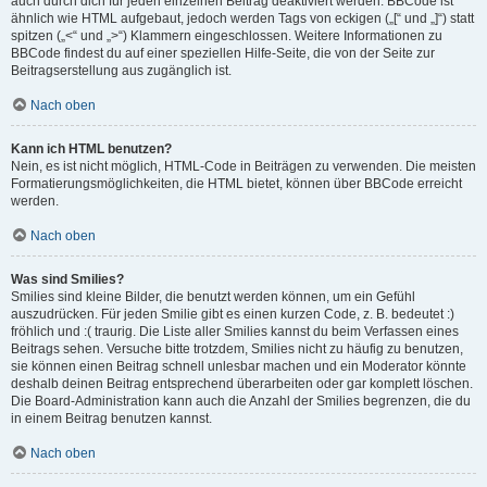
auch durch dich für jeden einzelnen Beitrag deaktiviert werden. BBCode ist
ähnlich wie HTML aufgebaut, jedoch werden Tags von eckigen („[“ und „]“) statt
spitzen („<“ und „>“) Klammern eingeschlossen. Weitere Informationen zu
BBCode findest du auf einer speziellen Hilfe-Seite, die von der Seite zur
Beitragserstellung aus zugänglich ist.
Nach oben
Kann ich HTML benutzen?
Nein, es ist nicht möglich, HTML-Code in Beiträgen zu verwenden. Die meisten
Formatierungsmöglichkeiten, die HTML bietet, können über BBCode erreicht
werden.
Nach oben
Was sind Smilies?
Smilies sind kleine Bilder, die benutzt werden können, um ein Gefühl
auszudrücken. Für jeden Smilie gibt es einen kurzen Code, z. B. bedeutet :)
fröhlich und :( traurig. Die Liste aller Smilies kannst du beim Verfassen eines
Beitrags sehen. Versuche bitte trotzdem, Smilies nicht zu häufig zu benutzen,
sie können einen Beitrag schnell unlesbar machen und ein Moderator könnte
deshalb deinen Beitrag entsprechend überarbeiten oder gar komplett löschen.
Die Board-Administration kann auch die Anzahl der Smilies begrenzen, die du
in einem Beitrag benutzen kannst.
Nach oben