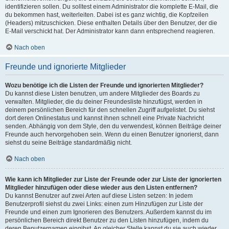
identifizieren sollen. Du solltest einem Administrator die komplette E-Mail, die
du bekommen hast, weiterleiten. Dabei ist es ganz wichtig, die Kopfzeilen
(Headers) mitzuschicken. Diese enthalten Details über den Benutzer, der die
E-Mail verschickt hat. Der Administrator kann dann entsprechend reagieren.
Nach oben
Freunde und ignorierte Mitglieder
Wozu benötige ich die Listen der Freunde und ignorierten Mitglieder?
Du kannst diese Listen benutzen, um andere Mitglieder des Boards zu
verwalten. Mitglieder, die du deiner Freundesliste hinzufügst, werden in
deinem persönlichen Bereich für den schnellen Zugriff aufgelistet. Du siehst
dort deren Onlinestatus und kannst ihnen schnell eine Private Nachricht
senden. Abhängig von dem Style, den du verwendest, können Beiträge deiner
Freunde auch hervorgehoben sein. Wenn du einen Benutzer ignorierst, dann
siehst du seine Beiträge standardmäßig nicht.
Nach oben
Wie kann ich Mitglieder zur Liste der Freunde oder zur Liste der ignorierten
Mitglieder hinzufügen oder diese wieder aus den Listen entfernen?
Du kannst Benutzer auf zwei Arten auf diese Listen setzen: In jedem
Benutzerprofil siehst du zwei Links: einen zum Hinzufügen zur Liste der
Freunde und einen zum Ignorieren des Benutzers. Außerdem kannst du im
persönlichen Bereich direkt Benutzer zu den Listen hinzufügen, indem du
deren Benutzernamen eingibst. An gleicher Stelle kannst du sie auch wieder