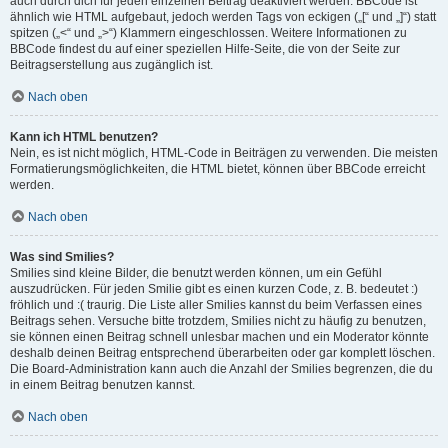
auch durch dich für jeden einzelnen Beitrag deaktiviert werden. BBCode ist
ähnlich wie HTML aufgebaut, jedoch werden Tags von eckigen („[“ und „]“) statt
spitzen („<“ und „>“) Klammern eingeschlossen. Weitere Informationen zu
BBCode findest du auf einer speziellen Hilfe-Seite, die von der Seite zur
Beitragserstellung aus zugänglich ist.
Nach oben
Kann ich HTML benutzen?
Nein, es ist nicht möglich, HTML-Code in Beiträgen zu verwenden. Die meisten
Formatierungsmöglichkeiten, die HTML bietet, können über BBCode erreicht
werden.
Nach oben
Was sind Smilies?
Smilies sind kleine Bilder, die benutzt werden können, um ein Gefühl
auszudrücken. Für jeden Smilie gibt es einen kurzen Code, z. B. bedeutet :)
fröhlich und :( traurig. Die Liste aller Smilies kannst du beim Verfassen eines
Beitrags sehen. Versuche bitte trotzdem, Smilies nicht zu häufig zu benutzen,
sie können einen Beitrag schnell unlesbar machen und ein Moderator könnte
deshalb deinen Beitrag entsprechend überarbeiten oder gar komplett löschen.
Die Board-Administration kann auch die Anzahl der Smilies begrenzen, die du
in einem Beitrag benutzen kannst.
Nach oben