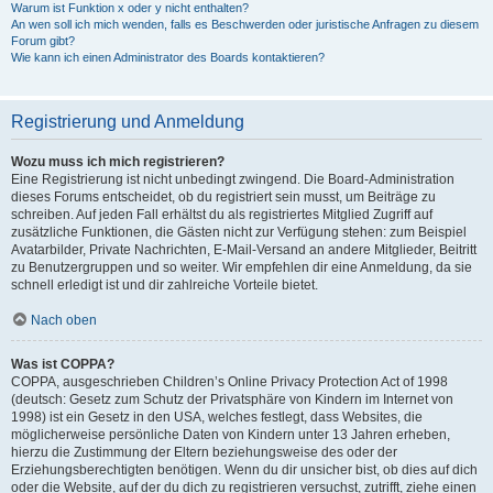
Warum ist Funktion x oder y nicht enthalten?
An wen soll ich mich wenden, falls es Beschwerden oder juristische Anfragen zu diesem
Forum gibt?
Wie kann ich einen Administrator des Boards kontaktieren?
Registrierung und Anmeldung
Wozu muss ich mich registrieren?
Eine Registrierung ist nicht unbedingt zwingend. Die Board-Administration
dieses Forums entscheidet, ob du registriert sein musst, um Beiträge zu
schreiben. Auf jeden Fall erhältst du als registriertes Mitglied Zugriff auf
zusätzliche Funktionen, die Gästen nicht zur Verfügung stehen: zum Beispiel
Avatarbilder, Private Nachrichten, E-Mail-Versand an andere Mitglieder, Beitritt
zu Benutzergruppen und so weiter. Wir empfehlen dir eine Anmeldung, da sie
schnell erledigt ist und dir zahlreiche Vorteile bietet.
Nach oben
Was ist COPPA?
COPPA, ausgeschrieben Children’s Online Privacy Protection Act of 1998
(deutsch: Gesetz zum Schutz der Privatsphäre von Kindern im Internet von
1998) ist ein Gesetz in den USA, welches festlegt, dass Websites, die
möglicherweise persönliche Daten von Kindern unter 13 Jahren erheben,
hierzu die Zustimmung der Eltern beziehungsweise des oder der
Erziehungsberechtigten benötigen. Wenn du dir unsicher bist, ob dies auf dich
oder die Website, auf der du dich zu registrieren versuchst, zutrifft, ziehe einen