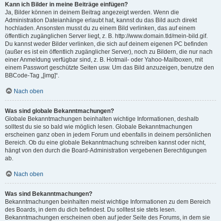
Kann ich Bilder in meine Beiträge einfügen?
Ja, Bilder können in deinem Beitrag angezeigt werden. Wenn die
Administration Dateianhänge erlaubt hat, kannst du das Bild auch direkt
hochladen. Ansonsten musst du zu einem Bild verlinken, das auf einem
öffentlich zugänglichen Server liegt, z. B. http://www.domain.tld/mein-bild.gif.
Du kannst weder Bilder verlinken, die sich auf deinem eigenen PC befinden
(außer es ist ein öffentlich zugänglicher Server), noch zu Bildern, die nur nach
einer Anmeldung verfügbar sind, z. B. Hotmail- oder Yahoo-Mailboxen, mit
einem Passwort geschützte Seiten usw. Um das Bild anzuzeigen, benutze den
BBCode-Tag „[img]“.
Nach oben
Was sind globale Bekanntmachungen?
Globale Bekanntmachungen beinhalten wichtige Informationen, deshalb
solltest du sie so bald wie möglich lesen. Globale Bekanntmachungen
erscheinen ganz oben in jedem Forum und ebenfalls in deinem persönlichen
Bereich. Ob du eine globale Bekanntmachung schreiben kannst oder nicht,
hängt von den durch die Board-Administration vergebenen Berechtigungen
ab.
Nach oben
Was sind Bekanntmachungen?
Bekanntmachungen beinhalten meist wichtige Informationen zu dem Bereich
des Boards, in dem du dich befindest. Du solltest sie stets lesen.
Bekanntmachungen erscheinen oben auf jeder Seite des Forums, in dem sie