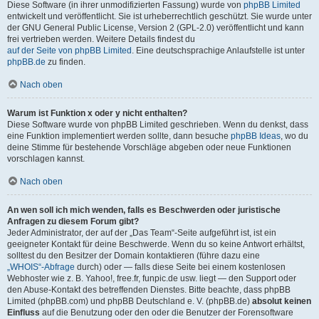
Diese Software (in ihrer unmodifizierten Fassung) wurde von
phpBB Limited
entwickelt und veröffentlicht. Sie ist urheberrechtlich geschützt. Sie wurde unter
der GNU General Public License, Version 2 (GPL-2.0) veröffentlicht und kann
frei vertrieben werden. Weitere Details findest du
auf der Seite von phpBB Limited
. Eine deutschsprachige Anlaufstelle ist unter
phpBB.de
zu finden.
Nach oben
Warum ist Funktion x oder y nicht enthalten?
Diese Software wurde von phpBB Limited geschrieben. Wenn du denkst, dass
eine Funktion implementiert werden sollte, dann besuche
phpBB Ideas
, wo du
deine Stimme für bestehende Vorschläge abgeben oder neue Funktionen
vorschlagen kannst.
Nach oben
An wen soll ich mich wenden, falls es Beschwerden oder juristische
Anfragen zu diesem Forum gibt?
Jeder Administrator, der auf der „Das Team“-Seite aufgeführt ist, ist ein
geeigneter Kontakt für deine Beschwerde. Wenn du so keine Antwort erhältst,
solltest du den Besitzer der Domain kontaktieren (führe dazu eine
„WHOIS“-Abfrage
durch) oder — falls diese Seite bei einem kostenlosen
Webhoster wie z. B. Yahoo!, free.fr, funpic.de usw. liegt — den Support oder
den Abuse-Kontakt des betreffenden Dienstes. Bitte beachte, dass phpBB
Limited (phpBB.com) und phpBB Deutschland e. V. (phpBB.de)
absolut keinen
Einfluss
auf die Benutzung oder den oder die Benutzer der Forensoftware