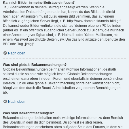
Kann ich Bilder in meine Beiträge einfügen?
Ja, Bilder können in deinem Beitrag angezeigt werden. Wenn die
Administration Dateianhänge erlaubt hat, kannst du das Bild auch direkt
hochladen. Ansonsten musst du zu einem Bild verlinken, das auf einem
öffentlich zugänglichen Server liegt, z. B. http://www.domain.tld/mein-bild.gif.
Du kannst weder Bilder verlinken, die sich auf deinem eigenen PC befinden
(außer es ist ein öffentlich zugänglicher Server), noch zu Bildern, die nur nach
einer Anmeldung verfügbar sind, z. B. Hotmail- oder Yahoo-Mailboxen, mit
einem Passwort geschützte Seiten usw. Um das Bild anzuzeigen, benutze den
BBCode-Tag „[img]“.
Nach oben
Was sind globale Bekanntmachungen?
Globale Bekanntmachungen beinhalten wichtige Informationen, deshalb
solltest du sie so bald wie möglich lesen. Globale Bekanntmachungen
erscheinen ganz oben in jedem Forum und ebenfalls in deinem persönlichen
Bereich. Ob du eine globale Bekanntmachung schreiben kannst oder nicht,
hängt von den durch die Board-Administration vergebenen Berechtigungen
ab.
Nach oben
Was sind Bekanntmachungen?
Bekanntmachungen beinhalten meist wichtige Informationen zu dem Bereich
des Boards, in dem du dich befindest. Du solltest sie stets lesen.
Bekanntmachungen erscheinen oben auf jeder Seite des Forums, in dem sie