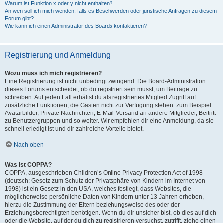
Warum ist Funktion x oder y nicht enthalten?
An wen soll ich mich wenden, falls es Beschwerden oder juristische Anfragen zu diesem
Forum gibt?
Wie kann ich einen Administrator des Boards kontaktieren?
Registrierung und Anmeldung
Wozu muss ich mich registrieren?
Eine Registrierung ist nicht unbedingt zwingend. Die Board-Administration
dieses Forums entscheidet, ob du registriert sein musst, um Beiträge zu
schreiben. Auf jeden Fall erhältst du als registriertes Mitglied Zugriff auf
zusätzliche Funktionen, die Gästen nicht zur Verfügung stehen: zum Beispiel
Avatarbilder, Private Nachrichten, E-Mail-Versand an andere Mitglieder, Beitritt
zu Benutzergruppen und so weiter. Wir empfehlen dir eine Anmeldung, da sie
schnell erledigt ist und dir zahlreiche Vorteile bietet.
Nach oben
Was ist COPPA?
COPPA, ausgeschrieben Children’s Online Privacy Protection Act of 1998
(deutsch: Gesetz zum Schutz der Privatsphäre von Kindern im Internet von
1998) ist ein Gesetz in den USA, welches festlegt, dass Websites, die
möglicherweise persönliche Daten von Kindern unter 13 Jahren erheben,
hierzu die Zustimmung der Eltern beziehungsweise des oder der
Erziehungsberechtigten benötigen. Wenn du dir unsicher bist, ob dies auf dich
oder die Website, auf der du dich zu registrieren versuchst, zutrifft, ziehe einen