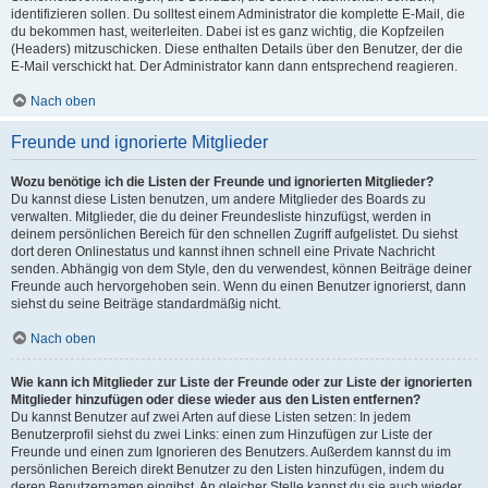
identifizieren sollen. Du solltest einem Administrator die komplette E-Mail, die
du bekommen hast, weiterleiten. Dabei ist es ganz wichtig, die Kopfzeilen
(Headers) mitzuschicken. Diese enthalten Details über den Benutzer, der die
E-Mail verschickt hat. Der Administrator kann dann entsprechend reagieren.
Nach oben
Freunde und ignorierte Mitglieder
Wozu benötige ich die Listen der Freunde und ignorierten Mitglieder?
Du kannst diese Listen benutzen, um andere Mitglieder des Boards zu
verwalten. Mitglieder, die du deiner Freundesliste hinzufügst, werden in
deinem persönlichen Bereich für den schnellen Zugriff aufgelistet. Du siehst
dort deren Onlinestatus und kannst ihnen schnell eine Private Nachricht
senden. Abhängig von dem Style, den du verwendest, können Beiträge deiner
Freunde auch hervorgehoben sein. Wenn du einen Benutzer ignorierst, dann
siehst du seine Beiträge standardmäßig nicht.
Nach oben
Wie kann ich Mitglieder zur Liste der Freunde oder zur Liste der ignorierten
Mitglieder hinzufügen oder diese wieder aus den Listen entfernen?
Du kannst Benutzer auf zwei Arten auf diese Listen setzen: In jedem
Benutzerprofil siehst du zwei Links: einen zum Hinzufügen zur Liste der
Freunde und einen zum Ignorieren des Benutzers. Außerdem kannst du im
persönlichen Bereich direkt Benutzer zu den Listen hinzufügen, indem du
deren Benutzernamen eingibst. An gleicher Stelle kannst du sie auch wieder