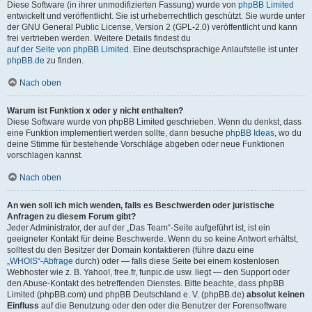
Diese Software (in ihrer unmodifizierten Fassung) wurde von
phpBB Limited
entwickelt und veröffentlicht. Sie ist urheberrechtlich geschützt. Sie wurde unter
der GNU General Public License, Version 2 (GPL-2.0) veröffentlicht und kann
frei vertrieben werden. Weitere Details findest du
auf der Seite von phpBB Limited
. Eine deutschsprachige Anlaufstelle ist unter
phpBB.de
zu finden.
Nach oben
Warum ist Funktion x oder y nicht enthalten?
Diese Software wurde von phpBB Limited geschrieben. Wenn du denkst, dass
eine Funktion implementiert werden sollte, dann besuche
phpBB Ideas
, wo du
deine Stimme für bestehende Vorschläge abgeben oder neue Funktionen
vorschlagen kannst.
Nach oben
An wen soll ich mich wenden, falls es Beschwerden oder juristische
Anfragen zu diesem Forum gibt?
Jeder Administrator, der auf der „Das Team“-Seite aufgeführt ist, ist ein
geeigneter Kontakt für deine Beschwerde. Wenn du so keine Antwort erhältst,
solltest du den Besitzer der Domain kontaktieren (führe dazu eine
„WHOIS“-Abfrage
durch) oder — falls diese Seite bei einem kostenlosen
Webhoster wie z. B. Yahoo!, free.fr, funpic.de usw. liegt — den Support oder
den Abuse-Kontakt des betreffenden Dienstes. Bitte beachte, dass phpBB
Limited (phpBB.com) und phpBB Deutschland e. V. (phpBB.de)
absolut keinen
Einfluss
auf die Benutzung oder den oder die Benutzer der Forensoftware