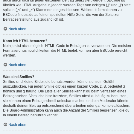
auch durch dich für jeden einzelnen Beitrag deaktiviert werden. BBCode ist
ähnlich wie HTML aufgebaut, jedoch werden Tags von eckigen („[“ und „]“) statt
spitzen („<“ und „>“) Klammern eingeschlossen. Weitere Informationen zu
BBCode findest du auf einer speziellen Hilfe-Seite, die von der Seite zur
Beitragserstellung aus zugänglich ist.
Nach oben
Kann ich HTML benutzen?
Nein, es ist nicht möglich, HTML-Code in Beiträgen zu verwenden. Die meisten
Formatierungsmöglichkeiten, die HTML bietet, können über BBCode erreicht
werden.
Nach oben
Was sind Smilies?
Smilies sind kleine Bilder, die benutzt werden können, um ein Gefühl
auszudrücken. Für jeden Smilie gibt es einen kurzen Code, z. B. bedeutet :)
fröhlich und :( traurig. Die Liste aller Smilies kannst du beim Verfassen eines
Beitrags sehen. Versuche bitte trotzdem, Smilies nicht zu häufig zu benutzen,
sie können einen Beitrag schnell unlesbar machen und ein Moderator könnte
deshalb deinen Beitrag entsprechend überarbeiten oder gar komplett löschen.
Die Board-Administration kann auch die Anzahl der Smilies begrenzen, die du
in einem Beitrag benutzen kannst.
Nach oben