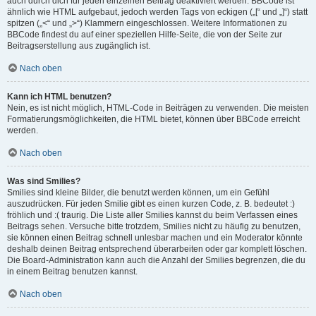
auch durch dich für jeden einzelnen Beitrag deaktiviert werden. BBCode ist
ähnlich wie HTML aufgebaut, jedoch werden Tags von eckigen („[“ und „]“) statt
spitzen („<“ und „>“) Klammern eingeschlossen. Weitere Informationen zu
BBCode findest du auf einer speziellen Hilfe-Seite, die von der Seite zur
Beitragserstellung aus zugänglich ist.
Nach oben
Kann ich HTML benutzen?
Nein, es ist nicht möglich, HTML-Code in Beiträgen zu verwenden. Die meisten
Formatierungsmöglichkeiten, die HTML bietet, können über BBCode erreicht
werden.
Nach oben
Was sind Smilies?
Smilies sind kleine Bilder, die benutzt werden können, um ein Gefühl
auszudrücken. Für jeden Smilie gibt es einen kurzen Code, z. B. bedeutet :)
fröhlich und :( traurig. Die Liste aller Smilies kannst du beim Verfassen eines
Beitrags sehen. Versuche bitte trotzdem, Smilies nicht zu häufig zu benutzen,
sie können einen Beitrag schnell unlesbar machen und ein Moderator könnte
deshalb deinen Beitrag entsprechend überarbeiten oder gar komplett löschen.
Die Board-Administration kann auch die Anzahl der Smilies begrenzen, die du
in einem Beitrag benutzen kannst.
Nach oben