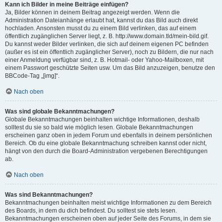
Kann ich Bilder in meine Beiträge einfügen?
Ja, Bilder können in deinem Beitrag angezeigt werden. Wenn die
Administration Dateianhänge erlaubt hat, kannst du das Bild auch direkt
hochladen. Ansonsten musst du zu einem Bild verlinken, das auf einem
öffentlich zugänglichen Server liegt, z. B. http://www.domain.tld/mein-bild.gif.
Du kannst weder Bilder verlinken, die sich auf deinem eigenen PC befinden
(außer es ist ein öffentlich zugänglicher Server), noch zu Bildern, die nur nach
einer Anmeldung verfügbar sind, z. B. Hotmail- oder Yahoo-Mailboxen, mit
einem Passwort geschützte Seiten usw. Um das Bild anzuzeigen, benutze den
BBCode-Tag „[img]“.
Nach oben
Was sind globale Bekanntmachungen?
Globale Bekanntmachungen beinhalten wichtige Informationen, deshalb
solltest du sie so bald wie möglich lesen. Globale Bekanntmachungen
erscheinen ganz oben in jedem Forum und ebenfalls in deinem persönlichen
Bereich. Ob du eine globale Bekanntmachung schreiben kannst oder nicht,
hängt von den durch die Board-Administration vergebenen Berechtigungen
ab.
Nach oben
Was sind Bekanntmachungen?
Bekanntmachungen beinhalten meist wichtige Informationen zu dem Bereich
des Boards, in dem du dich befindest. Du solltest sie stets lesen.
Bekanntmachungen erscheinen oben auf jeder Seite des Forums, in dem sie