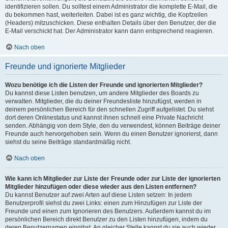
identifizieren sollen. Du solltest einem Administrator die komplette E-Mail, die
du bekommen hast, weiterleiten. Dabei ist es ganz wichtig, die Kopfzeilen
(Headers) mitzuschicken. Diese enthalten Details über den Benutzer, der die
E-Mail verschickt hat. Der Administrator kann dann entsprechend reagieren.
Nach oben
Freunde und ignorierte Mitglieder
Wozu benötige ich die Listen der Freunde und ignorierten Mitglieder?
Du kannst diese Listen benutzen, um andere Mitglieder des Boards zu
verwalten. Mitglieder, die du deiner Freundesliste hinzufügst, werden in
deinem persönlichen Bereich für den schnellen Zugriff aufgelistet. Du siehst
dort deren Onlinestatus und kannst ihnen schnell eine Private Nachricht
senden. Abhängig von dem Style, den du verwendest, können Beiträge deiner
Freunde auch hervorgehoben sein. Wenn du einen Benutzer ignorierst, dann
siehst du seine Beiträge standardmäßig nicht.
Nach oben
Wie kann ich Mitglieder zur Liste der Freunde oder zur Liste der ignorierten
Mitglieder hinzufügen oder diese wieder aus den Listen entfernen?
Du kannst Benutzer auf zwei Arten auf diese Listen setzen: In jedem
Benutzerprofil siehst du zwei Links: einen zum Hinzufügen zur Liste der
Freunde und einen zum Ignorieren des Benutzers. Außerdem kannst du im
persönlichen Bereich direkt Benutzer zu den Listen hinzufügen, indem du
deren Benutzernamen eingibst. An gleicher Stelle kannst du sie auch wieder