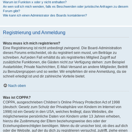
Warum ist Funktion x oder y nicht enthalten?
An wen soll ich mich wenden, falls es Beschwerden oder juristische Anfragen zu diesem
Forum gibt?
Wie kann ich einen Administrator des Boards kontaktieren?
Registrierung und Anmeldung
Wozu muss ich mich registrieren?
Eine Registrierung ist nicht unbedingt zwingend. Die Board-Administration
dieses Forums entscheidet, ob du registriert sein musst, um Beiträge zu
schreiben. Auf jeden Fall erhältst du als registriertes Mitglied Zugriff auf
zusätzliche Funktionen, die Gästen nicht zur Verfügung stehen: zum Beispiel
Avatarbilder, Private Nachrichten, E-Mail-Versand an andere Mitglieder, Beitritt
zu Benutzergruppen und so weiter. Wir empfehlen dir eine Anmeldung, da sie
schnell erledigt ist und dir zahlreiche Vorteile bietet.
Nach oben
Was ist COPPA?
COPPA, ausgeschrieben Children’s Online Privacy Protection Act of 1998
(deutsch: Gesetz zum Schutz der Privatsphäre von Kindern im Internet von
1998) ist ein Gesetz in den USA, welches festlegt, dass Websites, die
möglicherweise persönliche Daten von Kindern unter 13 Jahren erheben,
hierzu die Zustimmung der Eltern beziehungsweise des oder der
Erziehungsberechtigten benötigen. Wenn du dir unsicher bist, ob dies auf dich
oder die Website, auf der du dich zu registrieren versuchst, zutrifft, ziehe einen