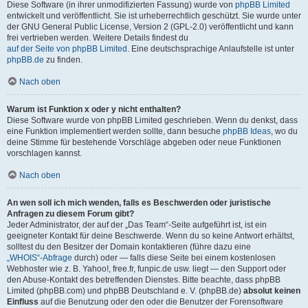
Diese Software (in ihrer unmodifizierten Fassung) wurde von
phpBB Limited
entwickelt und veröffentlicht. Sie ist urheberrechtlich geschützt. Sie wurde unter
der GNU General Public License, Version 2 (GPL-2.0) veröffentlicht und kann
frei vertrieben werden. Weitere Details findest du
auf der Seite von phpBB Limited
. Eine deutschsprachige Anlaufstelle ist unter
phpBB.de
zu finden.
Nach oben
Warum ist Funktion x oder y nicht enthalten?
Diese Software wurde von phpBB Limited geschrieben. Wenn du denkst, dass
eine Funktion implementiert werden sollte, dann besuche
phpBB Ideas
, wo du
deine Stimme für bestehende Vorschläge abgeben oder neue Funktionen
vorschlagen kannst.
Nach oben
An wen soll ich mich wenden, falls es Beschwerden oder juristische
Anfragen zu diesem Forum gibt?
Jeder Administrator, der auf der „Das Team“-Seite aufgeführt ist, ist ein
geeigneter Kontakt für deine Beschwerde. Wenn du so keine Antwort erhältst,
solltest du den Besitzer der Domain kontaktieren (führe dazu eine
„WHOIS“-Abfrage
durch) oder — falls diese Seite bei einem kostenlosen
Webhoster wie z. B. Yahoo!, free.fr, funpic.de usw. liegt — den Support oder
den Abuse-Kontakt des betreffenden Dienstes. Bitte beachte, dass phpBB
Limited (phpBB.com) und phpBB Deutschland e. V. (phpBB.de)
absolut keinen
Einfluss
auf die Benutzung oder den oder die Benutzer der Forensoftware