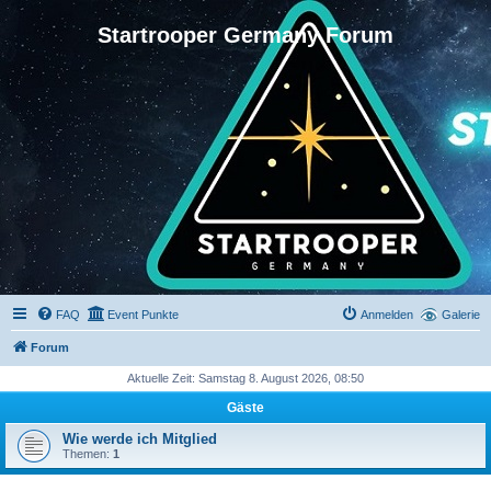
Startrooper Germany Forum
FAQ
Event Punkte
Anmelden
Galerie
Forum
Aktuelle Zeit: Samstag 8. August 2026, 08:50
Gäste
Wie werde ich Mitglied
Themen:
1