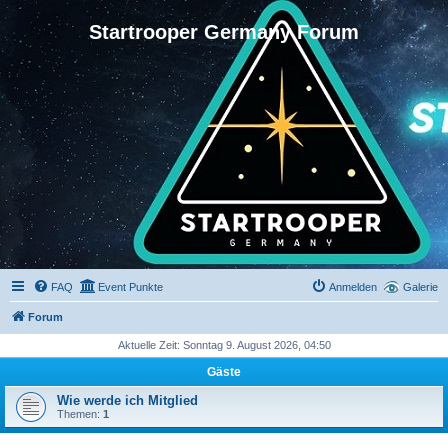
Startrooper Germany Forum
FAQ
Event Punkte
Anmelden
Galerie
Forum
Aktuelle Zeit: Sonntag 9. August 2026, 04:50
Gäste
Wie werde ich Mitglied
Themen:
1