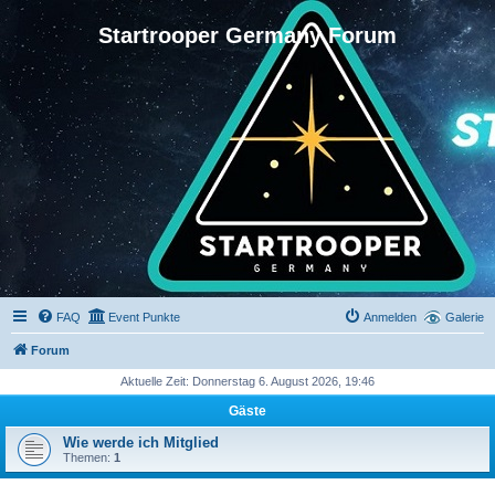
Startrooper Germany Forum
FAQ
Event Punkte
Anmelden
Galerie
Forum
Aktuelle Zeit: Donnerstag 6. August 2026, 19:46
Gäste
Wie werde ich Mitglied
Themen:
1