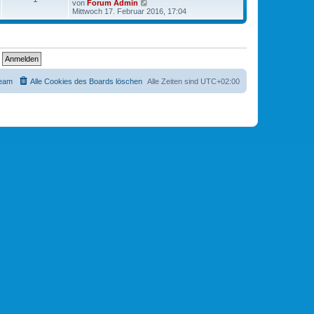
N
von
Forum Admin
e
Mittwoch 17. Februar 2016, 17:04
u
e
s
t
e
r
B
e
eam
Alle Cookies des Boards löschen
Alle Zeiten sind
UTC+02:00
i
t
r
a
g