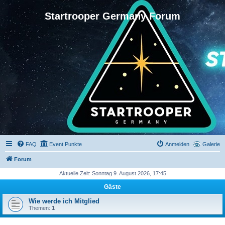
Startrooper Germany Forum
FAQ
Event Punkte
Anmelden
Galerie
Forum
Aktuelle Zeit: Sonntag 9. August 2026, 17:45
Gäste
Wie werde ich Mitglied
Themen:
1