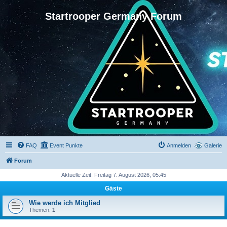
Startrooper Germany Forum
FAQ
Event Punkte
Anmelden
Galerie
Forum
Aktuelle Zeit: Freitag 7. August 2026, 05:45
Gäste
Wie werde ich Mitglied
Themen:
1