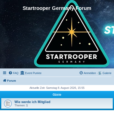
Startrooper Germany Forum
FAQ
Event Punkte
Anmelden
Galerie
Forum
Aktuelle Zeit: Samstag 8. August 2026, 15:55
Gäste
Wie werde ich Mitglied
Themen:
1