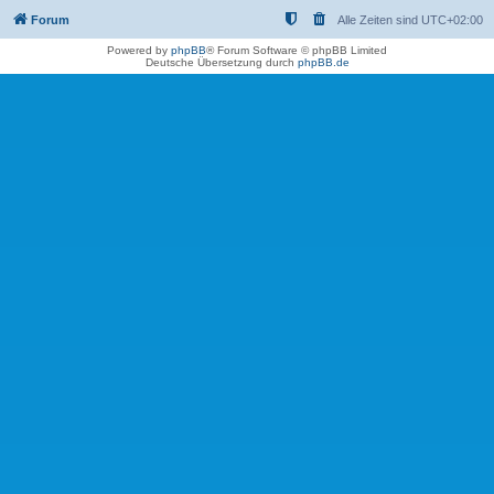
Forum
Alle Zeiten sind
UTC+02:00
Powered by
phpBB
® Forum Software © phpBB Limited
Deutsche Übersetzung durch
phpBB.de