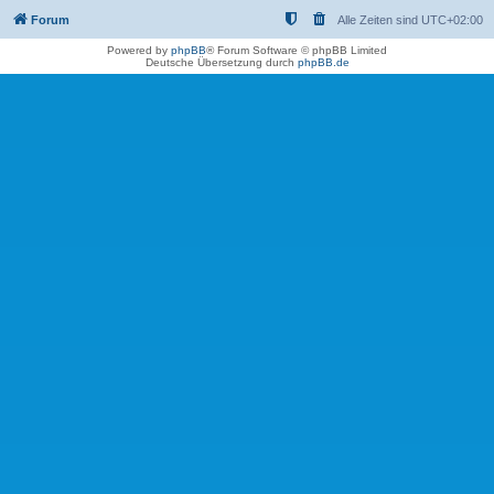
Forum
Alle Zeiten sind
UTC+02:00
Powered by
phpBB
® Forum Software © phpBB Limited
Deutsche Übersetzung durch
phpBB.de