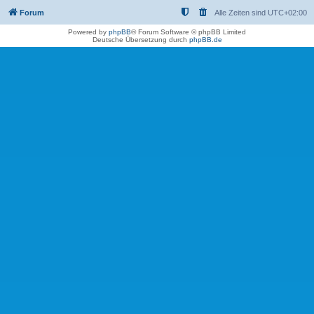
Forum
Alle Zeiten sind
UTC+02:00
Powered by
phpBB
® Forum Software © phpBB Limited
Deutsche Übersetzung durch
phpBB.de