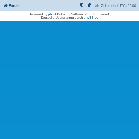
Forum
Alle Zeiten sind
UTC+02:00
Powered by
phpBB
® Forum Software © phpBB Limited
Deutsche Übersetzung durch
phpBB.de