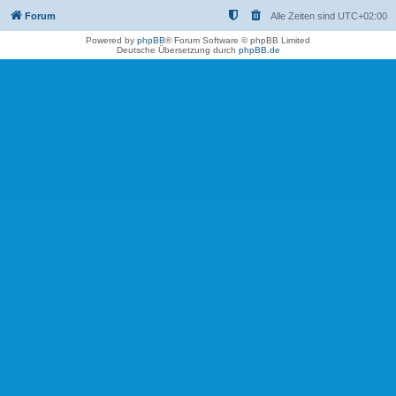
Forum
Alle Zeiten sind
UTC+02:00
Powered by
phpBB
® Forum Software © phpBB Limited
Deutsche Übersetzung durch
phpBB.de