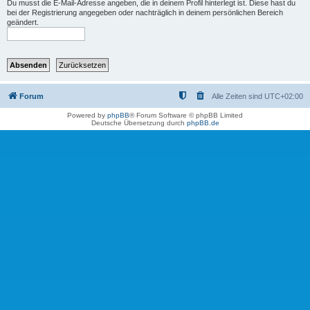
Du musst die E-Mail-Adresse angeben, die in deinem Profil hinterlegt ist. Diese hast du
bei der Registrierung angegeben oder nachträglich in deinem persönlichen Bereich
geändert.
Forum
Alle Zeiten sind
UTC+02:00
Powered by
phpBB
® Forum Software © phpBB Limited
Deutsche Übersetzung durch
phpBB.de