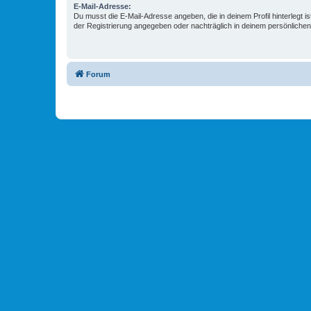
E-Mail-Adresse:
Du musst die E-Mail-Adresse angeben, die in deinem Profil hinterlegt is
der Registrierung angegeben oder nachträglich in deinem persönlichen
Forum