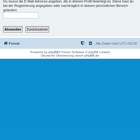
Du musst die E-Mail-Adresse angeben, die in deinem Profil hinterlegt ist. Diese hast du
bei der Registrierung angegeben oder nachträglich in deinem persönlichen Bereich
geändert.
Forum
Alle Zeiten sind
UTC+02:00
Powered by
phpBB
® Forum Software © phpBB Limited
Deutsche Übersetzung durch
phpBB.de