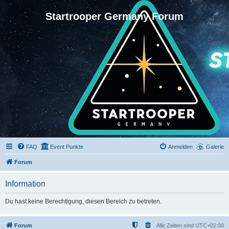
Startrooper Germany Forum
FAQ
Event Punkte
Anmelden
Galerie
Forum
Information
Du hast keine Berechtigung, diesen Bereich zu betreten.
Forum
Alle Zeiten sind
UTC+02:00