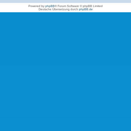
Powered by
phpBB
® Forum Software © phpBB Limited
Deutsche Übersetzung durch
phpBB.de