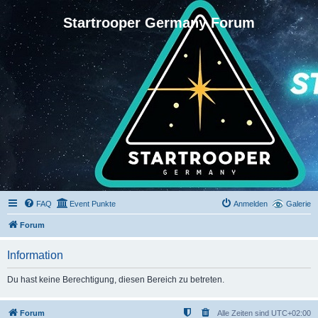
Startrooper Germany Forum
FAQ
Event Punkte
Anmelden
Galerie
Forum
Information
Du hast keine Berechtigung, diesen Bereich zu betreten.
Forum
Alle Zeiten sind
UTC+02:00