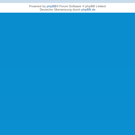
Powered by
phpBB
® Forum Software © phpBB Limited
Deutsche Übersetzung durch
phpBB.de