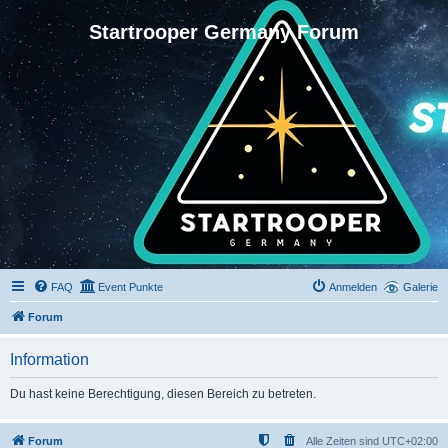
Startrooper Germany Forum
FAQ
Event Punkte
Anmelden
Galerie
Forum
Information
Du hast keine Berechtigung, diesen Bereich zu betreten.
Forum
Alle Zeiten sind
UTC+02:00