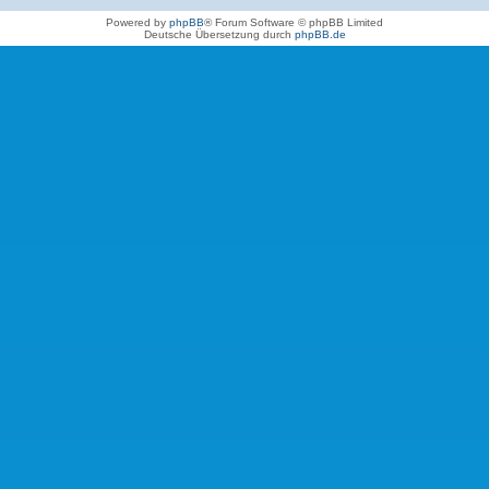
Powered by
phpBB
® Forum Software © phpBB Limited
Deutsche Übersetzung durch
phpBB.de