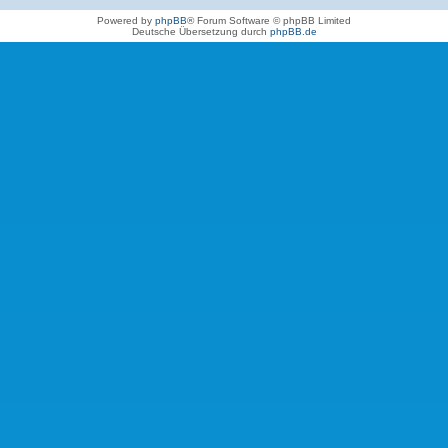
Powered by
phpBB
® Forum Software © phpBB Limited
Deutsche Übersetzung durch
phpBB.de