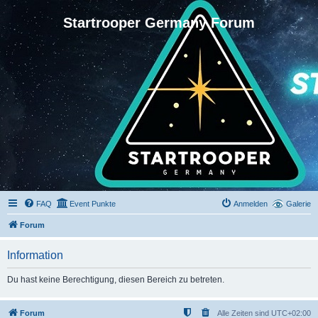
Startrooper Germany Forum
FAQ
Event Punkte
Anmelden
Galerie
Forum
Information
Du hast keine Berechtigung, diesen Bereich zu betreten.
Forum
Alle Zeiten sind
UTC+02:00