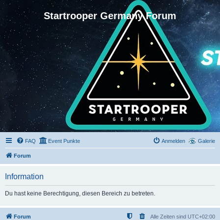
Startrooper Germany Forum
FAQ
Event Punkte
Anmelden
Galerie
Forum
Information
Du hast keine Berechtigung, diesen Bereich zu betreten.
Forum
Alle Zeiten sind
UTC+02:00