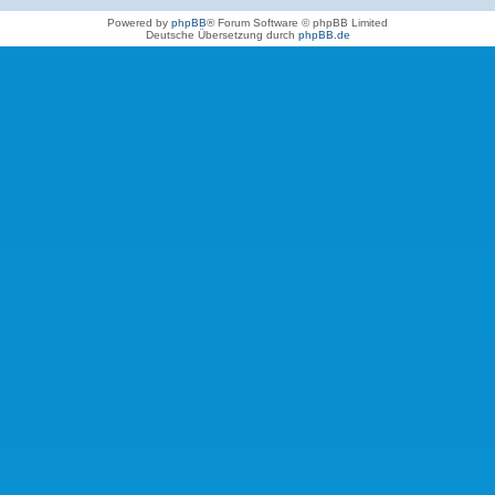
Powered by
phpBB
® Forum Software © phpBB Limited
Deutsche Übersetzung durch
phpBB.de