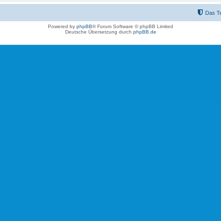
Das T
Powered by
phpBB
® Forum Software © phpBB Limited
Deutsche Übersetzung durch
phpBB.de