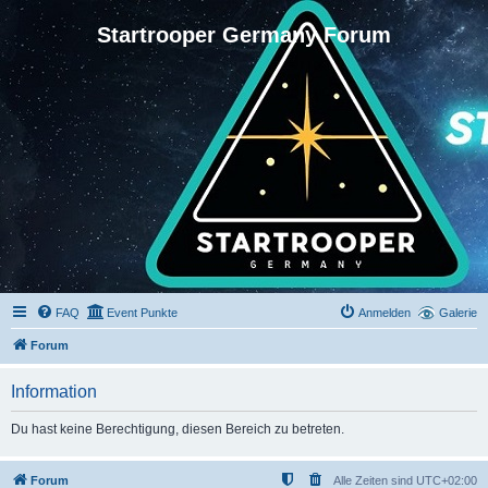
Startrooper Germany Forum
FAQ
Event Punkte
Anmelden
Galerie
Forum
Information
Du hast keine Berechtigung, diesen Bereich zu betreten.
Forum
Alle Zeiten sind
UTC+02:00