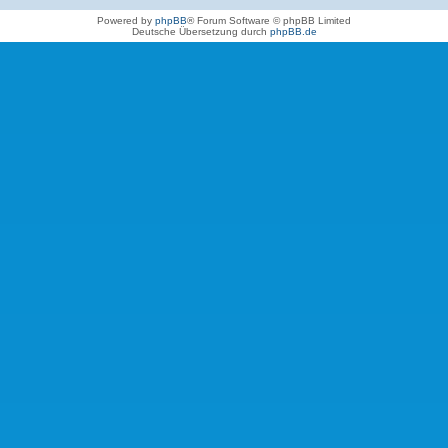
Powered by
phpBB
® Forum Software © phpBB Limited
Deutsche Übersetzung durch
phpBB.de