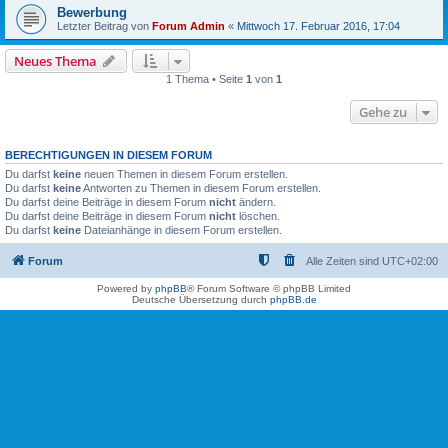
Bewerbung
Letzter Beitrag von
Forum Admin
«
Mittwoch 17. Februar 2016, 17:04
Neues Thema
1 Thema • Seite
1
von
1
Gehe zu
BERECHTIGUNGEN IN DIESEM FORUM
Du darfst
keine
neuen Themen in diesem Forum erstellen.
Du darfst
keine
Antworten zu Themen in diesem Forum erstellen.
Du darfst deine Beiträge in diesem Forum
nicht
ändern.
Du darfst deine Beiträge in diesem Forum
nicht
löschen.
Du darfst
keine
Dateianhänge in diesem Forum erstellen.
Forum
Alle Zeiten sind
UTC+02:00
Powered by
phpBB
® Forum Software © phpBB Limited
Deutsche Übersetzung durch
phpBB.de