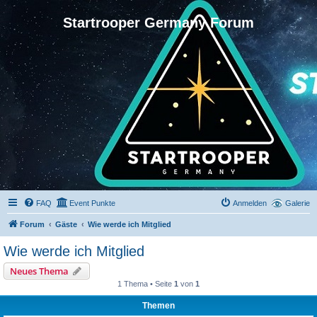
Startrooper Germany Forum
FAQ
Event Punkte
Anmelden
Galerie
Forum
Gäste
Wie werde ich Mitglied
Wie werde ich Mitglied
Neues Thema
1 Thema • Seite
1
von
1
Themen