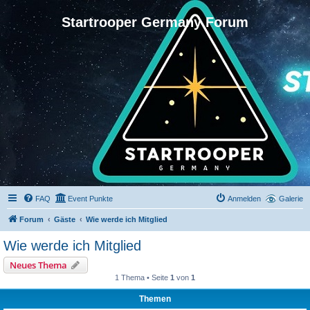
Startrooper Germany Forum
FAQ
Event Punkte
Anmelden
Galerie
Forum
Gäste
Wie werde ich Mitglied
Wie werde ich Mitglied
Neues Thema
1 Thema • Seite
1
von
1
Themen