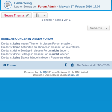
Bewerbung
Letzter Beitrag von
Forum Admin
«
Mittwoch 17. Februar 2016, 17:04
Neues Thema
1 Thema • Seite
1
von
1
Gehe zu
BERECHTIGUNGEN IN DIESEM FORUM
Du darfst
keine
neuen Themen in diesem Forum erstellen.
Du darfst
keine
Antworten zu Themen in diesem Forum erstellen.
Du darfst deine Beiträge in diesem Forum
nicht
ändern.
Du darfst deine Beiträge in diesem Forum
nicht
löschen.
Du darfst
keine
Dateianhänge in diesem Forum erstellen.
Forum
Alle Zeiten sind
UTC+02:00
Powered by
phpBB
® Forum Software © phpBB Limited
Deutsche Übersetzung durch
phpBB.de